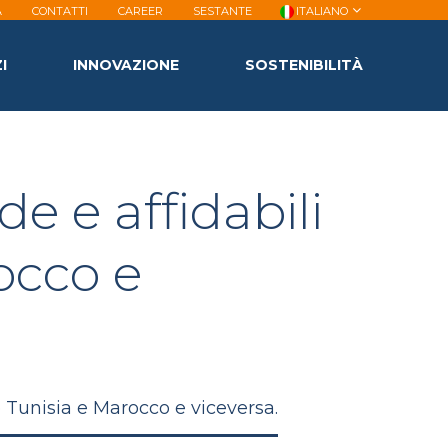
A
CONTATTI
CAREER
SESTANTE
ITALIANO
I
INNOVAZIONE
SOSTENIBILITÀ
e e affidabili
occo e
o Tunisia e Marocco e viceversa.