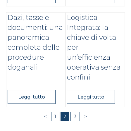
Dazi, tasse e
Logistica
documenti: una
Integrata: la
panoramica
chiave di volta
completa delle
per
procedure
un’efficienza
doganali
operativa senza
confini
Leggi tutto
Leggi tutto
Paginazione
<
1
2
3
>
degli