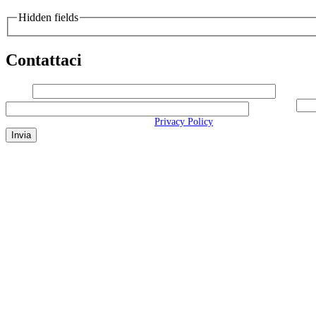
Hidden fields
Contattaci
Nome
Cognom
Messaggio
dati secondo quanto specificato nella
Privacy Policy